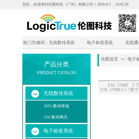
您好，欢迎来到伦图科技（广州）有限公司
！
2026
-
8
-
7
14:42:26
热门关键词：
无线数传系统
电子标签系统
无线通
伦图首页
电子
>>
产品分类
PRODUCT CATALOG
ESL 5700E 5.7
ESL 5700E3 5.7
英寸
无线数传系统
DTU 数传终端
GW 数传网关
电子标签系统