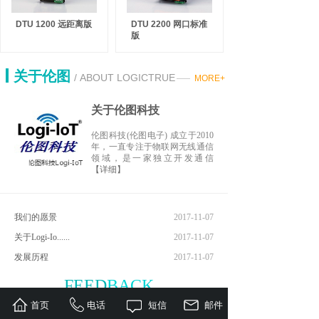
DTU 1200 远距离版
DTU 2200 网口标准
版
关于伦图
/ ABOUT LOGICTRUE
MORE+
关于伦图科技
伦图科技(伦图电子) 成立于2010
年，一直专注于物联网无线通信
领域，是一家独立开发通信
【详细】
我们的愿景
2017-11-07
关于Logi-Io......
2017-11-07
发展历程
2017-11-07
FEED
BACK
在线留言
首页
电话
短信
邮件