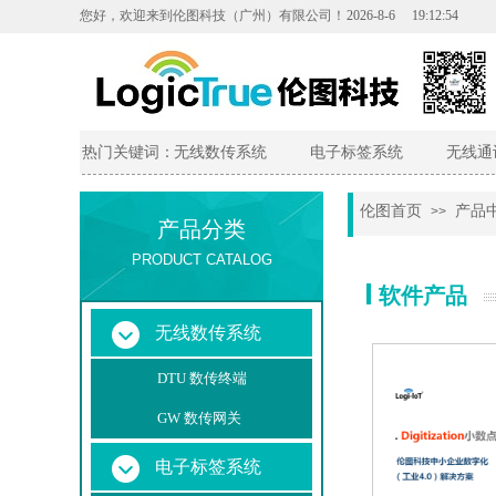
您好，欢迎来到伦图科技（广州）有限公司
！
2026
-
8
-
6
19:12:54
热门关键词：
无线数传系统
电子标签系统
无线通
伦图首页
产品
>>
产品分类
PRODUCT CATALOG
软件产品
无线数传系统
DTU 数传终端
GW 数传网关
电子标签系统